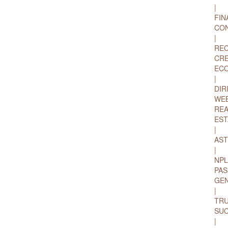
|
FIN
CO
|
RE
CRE
EC
|
DIR
WE
REA
EST
|
AST
|
NPL
PAS
GE
|
TR
SUC
|