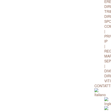
ERE
DIR
TRI
DIR
SPO
CO
|
PRI
IP
|
REG
MA
SEP
|
DIV
DIR
VIT
CONTATT