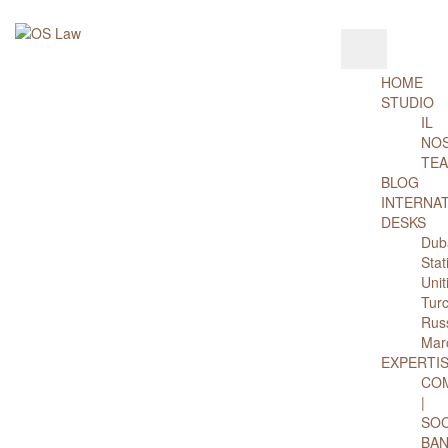
39 030 2942095
HOME
STUDIO
IL
NO
TE
BLOG
INTERNA
DESKS
Dub
Stat
Unit
Turc
Rus
Mar
EXPERTI
CO
|
SOC
BAN